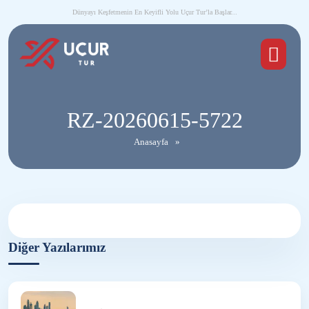
Dünyayı Keşfetmenin En Keyifli Yolu Uçur Tur’la Başlar...
RZ-20260615-5722
Anasayfa
»
Diğer Yazılarımız