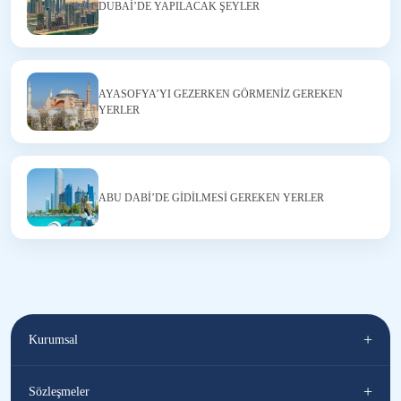
DUBAİ’DE YAPILACAK ŞEYLER
AYASOFYA’YI GEZERKEN GÖRMENİZ GEREKEN
YERLER
ABU DABİ’DE GİDİLMESİ GEREKEN YERLER
+
Kurumsal
Hakkımızda
+
Sözleşmeler
Blog