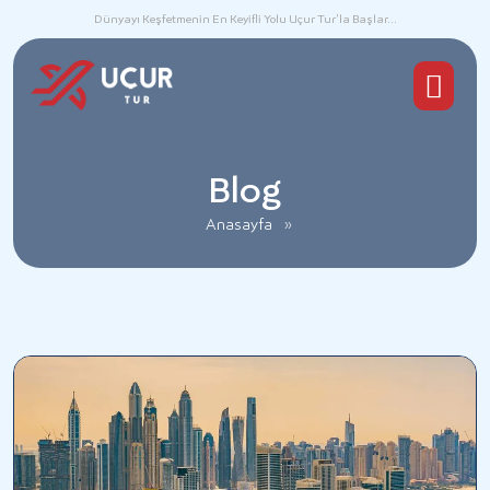
Dünyayı Keşfetmenin En Keyifli Yolu Uçur Tur’la Başlar...
Blog
Anasayfa
»