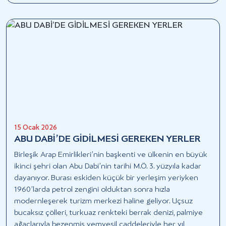
15 Ocak 2026
ABU DABİ’DE GİDİLMESİ GEREKEN YERLER
Birleşik Arap Emirlikleri’nin başkenti ve ülkenin en büyük
ikinci şehri olan Abu Dabi’nin tarihi M.Ö. 3. yüzyıla kadar
dayanıyor. Burası eskiden küçük bir yerleşim yeriyken
1960’larda petrol zengini olduktan sonra hızla
modernleşerek turizm merkezi haline geliyor. Uçsuz
bucaksız çölleri, turkuaz renkteki berrak denizi, palmiye
ağaçlarıyla bezenmiş yemyeşil caddeleriyle her yıl